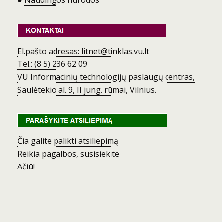
●
Naudingos nurodos
El.pašto adresas: litnet@tinklas.vu.lt
Tel.: (8 5) 236 62 09
VU Informacinių technologijų paslaugų centras,
Saulėtekio al. 9, II jung. rūmai, Vilnius.
Čia galite palikti atsiliepimą
Reikia pagalbos, susisiekite
Ačiū!