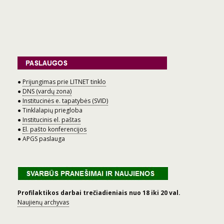
●
Prijungimas prie LITNET tinklo
●
DNS (vardų zona)
●
Institucinės e. tapatybės (SVID)
● Tinklalapių priegloba
●
Institucinis el. paštas
●
El. pašto konferencijos
● APGS paslauga
Profilaktikos darbai trečiadieniais nuo 18 iki 20 val.
Naujienų archyvas